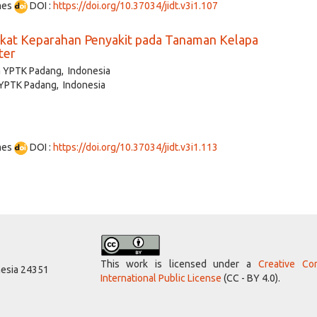
mes
DOI :
https://doi.org/10.37034/jidt.v3i1.107
ngkat Keparahan Penyakit pada Tanaman Kelapa
ter
a YPTK Padang, Indonesia
 YPTK Padang, Indonesia
mes
DOI :
https://doi.org/10.37034/jidt.v3i1.113
This work is licensed under a
Creative Co
nesia 24351
International Public License
(CC - BY 4.0).