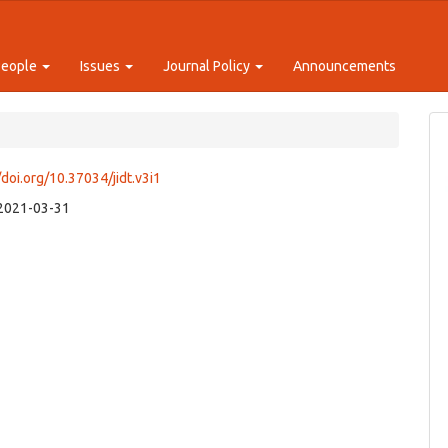
People
Issues
Journal Policy
Announcements
/doi.org/10.37034/jidt.v3i1
2021-03-31