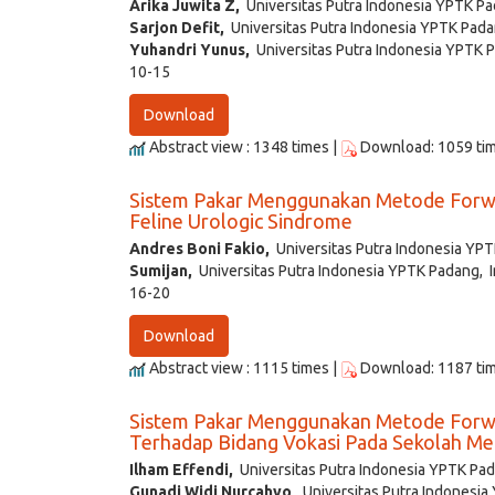
Arika Juwita Z,
Universitas Putra Indonesia YPTK Pa
Sarjon Defit,
Universitas Putra Indonesia YPTK Pada
Yuhandri Yunus,
Universitas Putra Indonesia YPTK 
10-15
Download
Abstract view : 1348 times |
Download: 1059 ti
Sistem Pakar Menggunakan Metode Forward
Feline Urologic Sindrome
Andres Boni Fakio,
Universitas Putra Indonesia YPT
Sumijan,
Universitas Putra Indonesia YPTK Padang, 
16-20
Download
Abstract view : 1115 times |
Download: 1187 ti
Sistem Pakar Menggunakan Metode Forwa
Terhadap Bidang Vokasi Pada Sekolah M
Ilham Effendi,
Universitas Putra Indonesia YPTK Pad
Gunadi Widi Nurcahyo,
Universitas Putra Indonesia