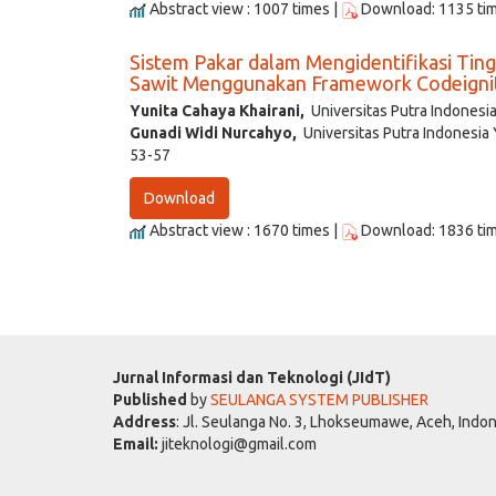
Abstract view : 1007 times |
Download: 1135 ti
Sistem Pakar dalam Mengidentifikasi Ti
Sawit Menggunakan Framework Codeigni
Yunita Cahaya Khairani,
Universitas Putra Indonesi
Gunadi Widi Nurcahyo,
Universitas Putra Indonesia
53-57
Download
Abstract view : 1670 times |
Download: 1836 ti
Jurnal Informasi dan Teknologi (JIdT)
Published
by
SEULANGA SYSTEM PUBLISHER
Address
: Jl. Seulanga No. 3, Lhokseumawe, Aceh, Indo
Email:
jiteknologi@gmail.com